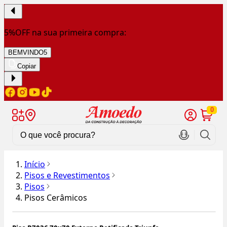
5%OFF na sua primeira compra:
BEMVINDO5
Copiar
0
Início
Pisos e Revestimentos
Pisos
Pisos Cerâmicos