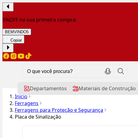
5%OFF na sua primeira compra:
BEMVINDO5
Copiar
Departamentos
Materiais de Construção
Início
Ferragens
Ferragens para Proteção e Segurança
Placa de Sinalização