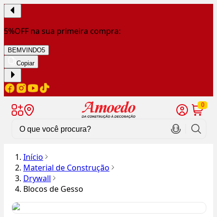
5%OFF na sua primeira compra:
BEMVINDO5
Copiar
0
Início
Material de Construção
Drywall
Blocos de Gesso