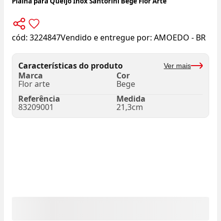
Plaina para Queijo Inox Santorini Bege Flor Arte
cód:
3224847
Vendido e entregue por:
AMOEDO - BR
Características do produto
Ver mais
Marca
Cor
Flor arte
Bege
Referência
Medida
83209001
21,3cm