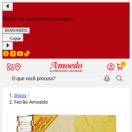
5%OFF na sua primeira compra:
BEMVINDO5
Copiar
0
Início
Feirão Amoedo