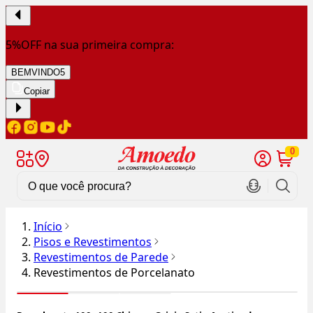
5%OFF na sua primeira compra:
BEMVINDO5
Copiar
0
Início
Pisos e Revestimentos
Revestimentos de Parede
Revestimentos de Porcelanato