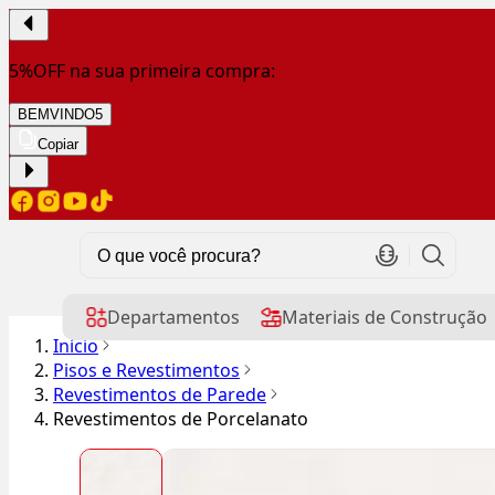
5%OFF na sua primeira compra:
BEMVINDO5
Copiar
Departamentos
Materiais de Construção
Início
Pisos e Revestimentos
Revestimentos de Parede
Revestimentos de Porcelanato