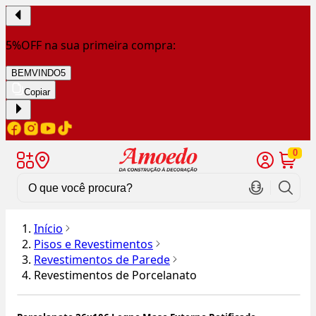
5%OFF na sua primeira compra:
BEMVINDO5
Copiar
0
Início
Pisos e Revestimentos
Revestimentos de Parede
Revestimentos de Porcelanato