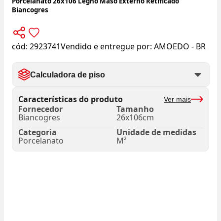
Porcelanato 26x106 Legno Maso Externo Retificado
Biancogres
cód:
2923741
Vendido e entregue por:
AMOEDO - BR
Calculadora de piso
Características do produto
Ver mais
Fornecedor
Tamanho
Biancogres
26x106cm
Categoria
Unidade de medidas
Porcelanato
M²