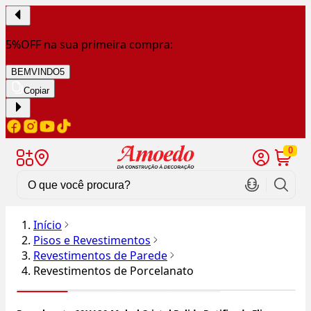
5%OFF na sua primeira compra:
BEMVINDO5
Copiar
0
Início
Pisos e Revestimentos
Revestimentos de Parede
Revestimentos de Porcelanato