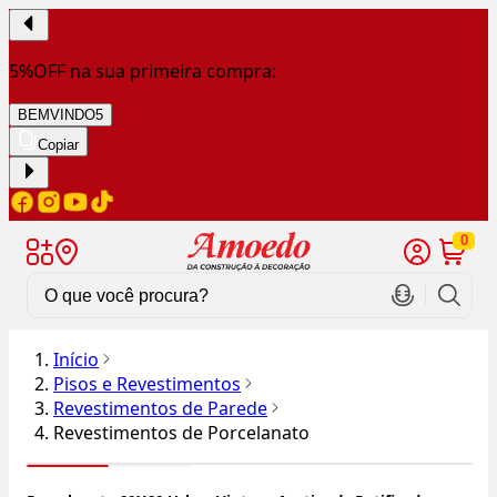
5%OFF na sua primeira compra:
BEMVINDO5
Copiar
0
Início
Pisos e Revestimentos
Revestimentos de Parede
Revestimentos de Porcelanato