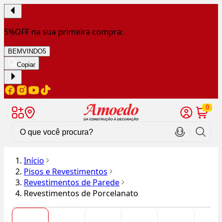
5%OFF na sua primeira compra:
BEMVINDO5
Copiar
0
Início
Pisos e Revestimentos
Revestimentos de Parede
Revestimentos de Porcelanato