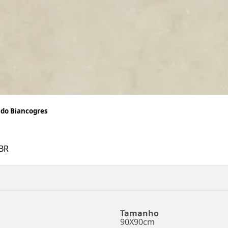
ado Biancogres
BR
Tamanho
90X90cm