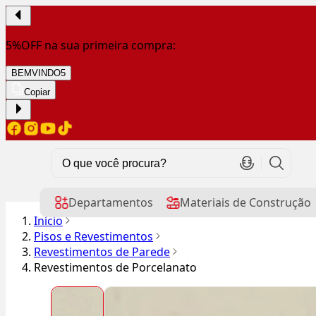
5%OFF na sua primeira compra:
BEMVINDO5
Copiar
Departamentos
Materiais de Construção
Início
Pisos e Revestimentos
Revestimentos de Parede
Revestimentos de Porcelanato