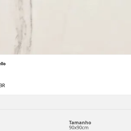
llo
BR
Tamanho
90x90cm