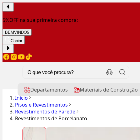
5%OFF na sua primeira compra:
BEMVINDO5
Copiar
Departamentos
Materiais de Construção
Início
Pisos e Revestimentos
Revestimentos de Parede
Revestimentos de Porcelanato