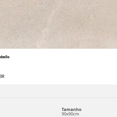
obello
BR
Tamanho
90x90cm