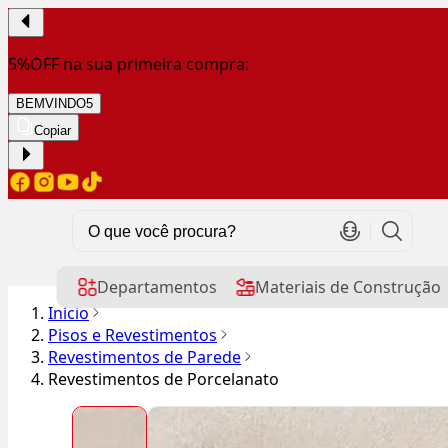
5%OFF na sua primeira compra:
BEMVINDO5
Copiar
Departamentos
Materiais de Construção
Início
Pisos e Revestimentos
Revestimentos de Parede
Revestimentos de Porcelanato