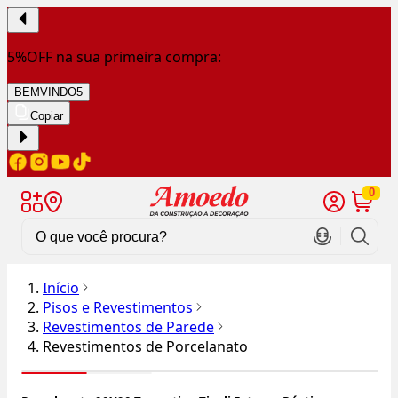
5%OFF na sua primeira compra:
BEMVINDO5
Copiar
0
Início
Pisos e Revestimentos
Revestimentos de Parede
Revestimentos de Porcelanato