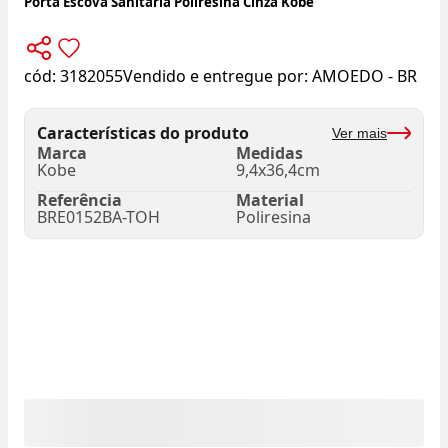
Porta Escova Sanitária Poliresina Cinza Kobe
cód:
3182055
Vendido e entregue por:
AMOEDO - BR
Características do produto
Ver mais
Marca
Medidas
Kobe
9,4x36,4cm
Referência
Material
BRE0152BA-TOH
Poliresina