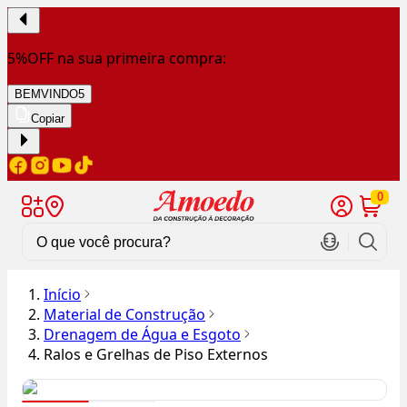
5%OFF na sua primeira compra:
BEMVINDO5
Copiar
0
Início
Material de Construção
Drenagem de Água e Esgoto
Ralos e Grelhas de Piso Externos