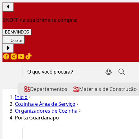
5%OFF na sua primeira compra:
BEMVINDO5
Copiar
Departamentos
Materiais de Construção
Início
Cozinha e Área de Serviço
Organizadores de Cozinha
Porta Guardanapo