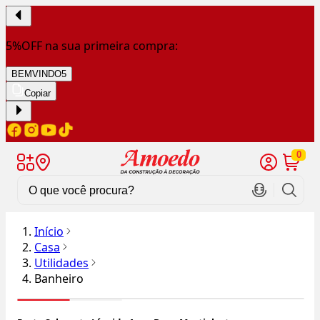
5%OFF na sua primeira compra:
BEMVINDO5
Copiar
0
Início
Casa
Utilidades
Banheiro