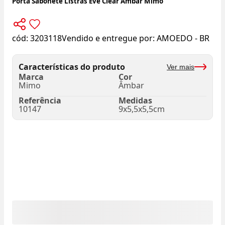
Porta Sabonete Listras Eve Clear Âmbar Mimo
cód:
3203118
Vendido e entregue por:
AMOEDO - BR
Características do produto
Ver mais
Marca
Cor
Mimo
Âmbar
Referência
Medidas
10147
9x5,5x5,5cm