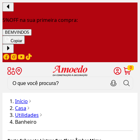
5%OFF na sua primeira compra:
BEMVINDO5
Copiar
0
Início
Casa
Utilidades
Banheiro