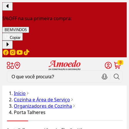
5%OFF na sua primeira compra:
BEMVINDO5
Copiar
0
Início
Cozinha e Área de Serviço
Organizadores de Cozinha
Porta Talheres