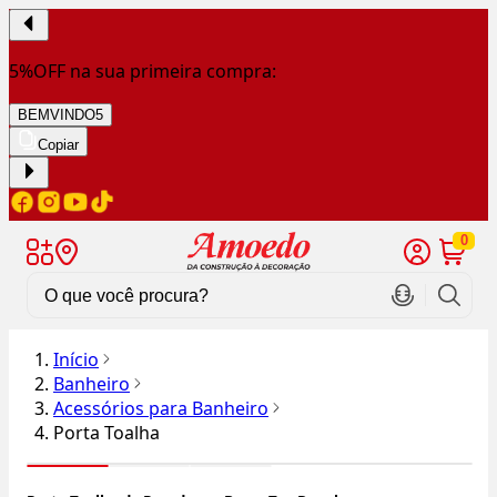
5%OFF na sua primeira compra:
BEMVINDO5
Copiar
0
Início
Banheiro
Acessórios para Banheiro
Porta Toalha