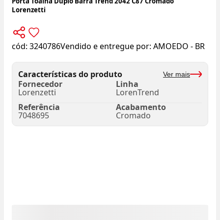
Porta Toalha Duplo Barra Trend 2042 C87 Cromado
Lorenzetti
cód:
3240786
Vendido e entregue por:
AMOEDO - BR
Características do produto
Ver mais
Fornecedor
Linha
Lorenzetti
LorenTrend
Referência
Acabamento
7048695
Cromado