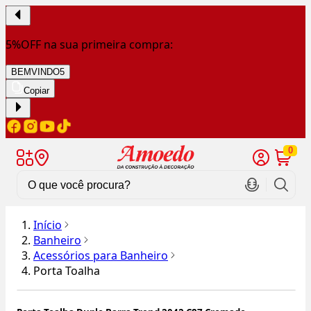
5%OFF na sua primeira compra:
BEMVINDO5
Copiar
0
Início
Banheiro
Acessórios para Banheiro
Porta Toalha