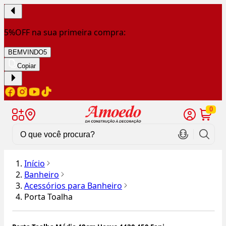
5%OFF na sua primeira compra:
BEMVINDO5
Copiar
0
Início
Banheiro
Acessórios para Banheiro
Porta Toalha