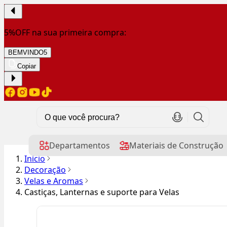
5%OFF na sua primeira compra:
BEMVINDO5
Copiar
Departamentos
Materiais de Construção
Início
Decoração
Velas e Aromas
Castiças, Lanternas e suporte para Velas