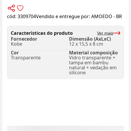
cód:
3309704
Vendido e entregue por:
AMOEDO - BR
Características do produto
Ver mais
Fornecedor
Dimensão (AxLxC)
Kobe
12 x 15,5 x 8 cm
Cor
Material composição
Transparente
Vidro transparente +
tampa em bambu
natural + vedação em
silicone