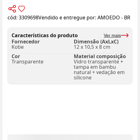
cód:
3309698
Vendido e entregue por:
AMOEDO - BR
Características do produto
Ver mais
Fornecedor
Dimensão (AxLxC)
Kobe
12 x 10,5 x 8 cm
Cor
Material composição
Transparente
Vidro transparente +
tampa em bambu
natural + vedação em
silicone