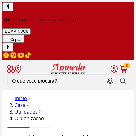
5%OFF na sua primeira compra:
BEMVINDO5
Copiar
0
Início
Casa
Utilidades
Organização