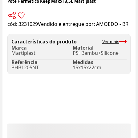
Pote Hermético Keep Maxxi 3,5L Martiplast
cód:
3231029
Vendido e entregue por:
AMOEDO - BR
Características do produto
Ver mais
Marca
Material
Martiplast
PS+Bambu+Silicone
Referência
Medidas
PHB1205NT
15x15x22cm