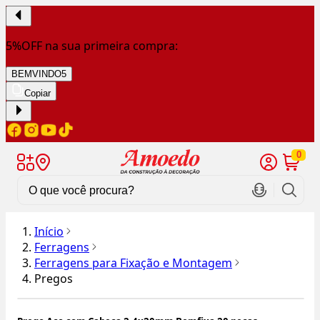
5%OFF na sua primeira compra:
BEMVINDO5
Copiar
0
Início
Ferragens
Ferragens para Fixação e Montagem
Pregos