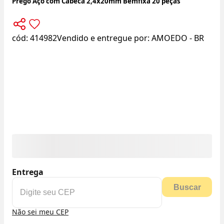
Prego Aço com Cabeca 2,4x20mm Bemfixa 20 peças
cód:
414982
Vendido e entregue por:
AMOEDO - BR
Entrega
Buscar
Não sei meu CEP