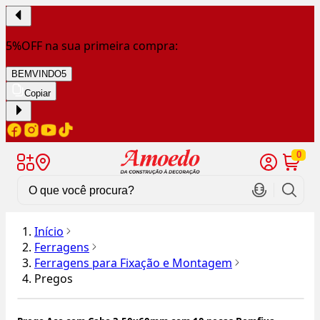
5%OFF na sua primeira compra:
BEMVINDO5
Copiar
0
Início
Ferragens
Ferragens para Fixação e Montagem
Pregos