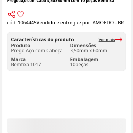
Prego Aço com Cabo 3,50x60mm com 10 peças Bemfixa
cód:
1064445
Vendido e entregue por:
AMOEDO - BR
Características do produto
Ver mais
Produto
Dimensões
Prego Aço com Cabeça
3,50mm x 60mm
Marca
Embalagem
Bemfixa 1017
10peças