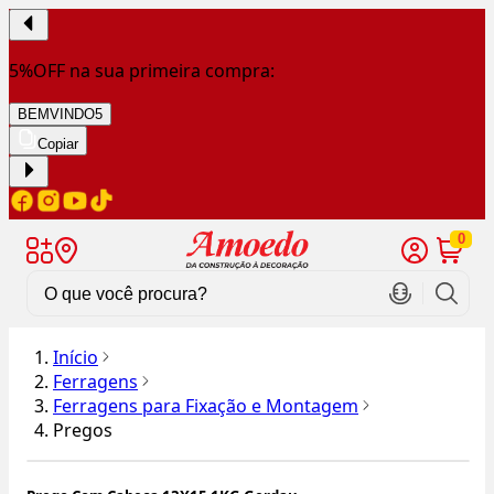
5%OFF na sua primeira compra:
BEMVINDO5
Copiar
0
Início
Ferragens
Ferragens para Fixação e Montagem
Pregos