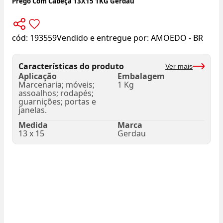
Prego Com Cabeça 13X15 1KG Gerdau
cód:
193559
Vendido e entregue por:
AMOEDO - BR
Características do produto
Ver mais
Aplicação
Embalagem
Marcenaria; móveis;
1 Kg
assoalhos; rodapés;
guarnições; portas e
janelas.
Medida
Marca
13 x 15
Gerdau