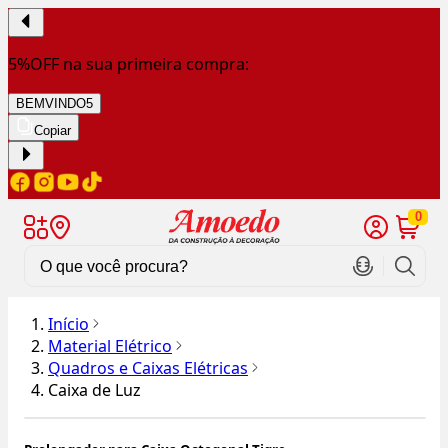
5%OFF na sua primeira compra:
BEMVINDO5
Copiar
0
Início
Material Elétrico
Quadros e Caixas Elétricas
Caixa de Luz