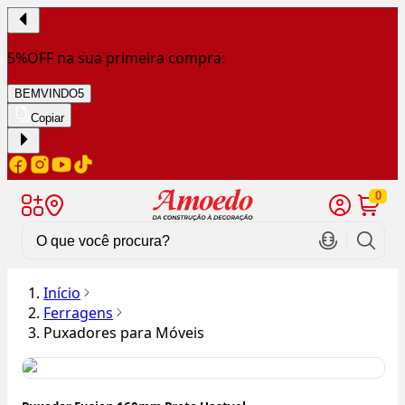
5%OFF na sua primeira compra:
BEMVINDO5
Copiar
0
Início
Ferragens
Puxadores para Móveis