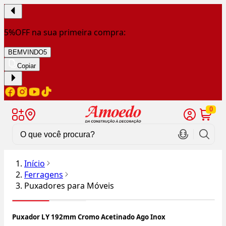
5%OFF na sua primeira compra:
BEMVINDO5
Copiar
0
Início
Ferragens
Puxadores para Móveis
Puxador LY 192mm Cromo Acetinado Ago Inox