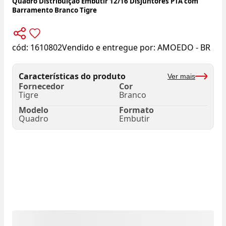
Quadro Distribuição Embutir 12/16 Disjuntores PTA com
Barramento Branco Tigre
cód:
1610802
Vendido e entregue por:
AMOEDO - BR
Características do produto
Ver mais
Fornecedor
Cor
Tigre
Branco
Modelo
Formato
Quadro
Embutir