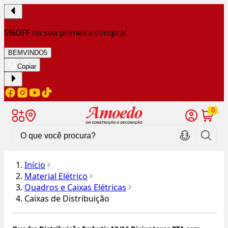
5%OFF na sua primeira compra:
BEMVINDO5
Copiar
0
Início
Material Elétrico
Quadros e Caixas Elétricas
Caixas de Distribuição