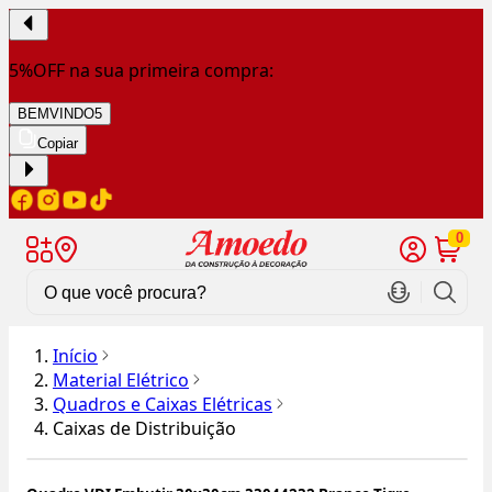
5%OFF na sua primeira compra:
BEMVINDO5
Copiar
0
Início
Material Elétrico
Quadros e Caixas Elétricas
Caixas de Distribuição