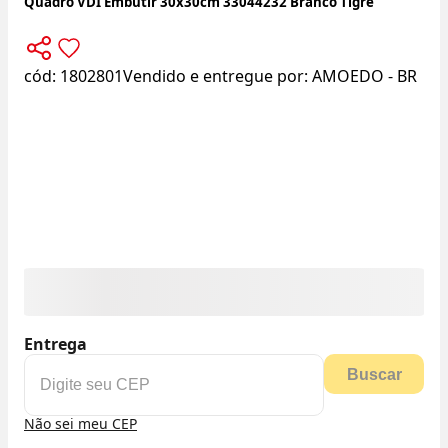
Quadro VDI Embutir 30x30cm 33044232 Branco Tigre
cód:
1802801
Vendido e entregue por:
AMOEDO - BR
Entrega
Buscar
Não sei meu CEP