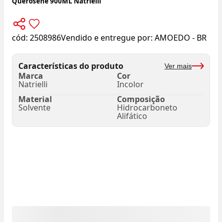
Querosene 900ML Natrielli
cód:
2508986
Vendido e entregue por:
AMOEDO - BR
Características do produto
Ver mais
Marca
Cor
Natrielli
Incolor
Material
Composição
Solvente
Hidrocarboneto
Alifático