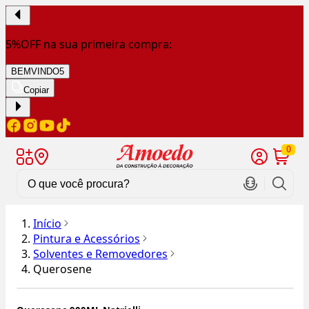
5%OFF na sua primeira compra:
BEMVINDO5
Copiar
0
Início
Pintura e Acessórios
Solventes e Removedores
Querosene