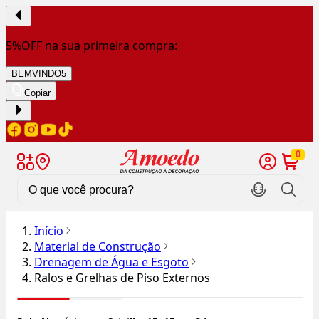
5%OFF na sua primeira compra:
BEMVINDO5
Copiar
0
Início
Material de Construção
Drenagem de Água e Esgoto
Ralos e Grelhas de Piso Externos