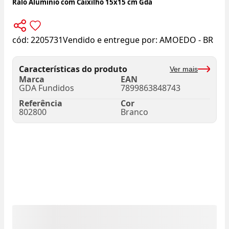
Ralo Alumínio com Caixilho 15x15 cm Gda
cód:
2205731
Vendido e entregue por:
AMOEDO - BR
Características do produto
Ver mais
Marca
EAN
GDA Fundidos
7899863848743
Referência
Cor
802800
Branco