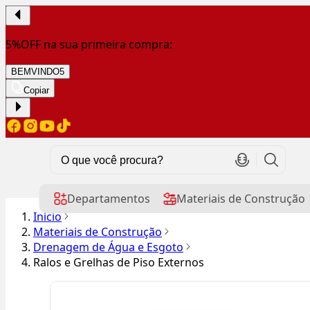
5%OFF na sua primeira compra:
BEMVINDO5
Copiar
Departamentos
Materiais de Construção
Início
Materiais de Construção
Drenagem de Água e Esgoto
Ralos e Grelhas de Piso Externos