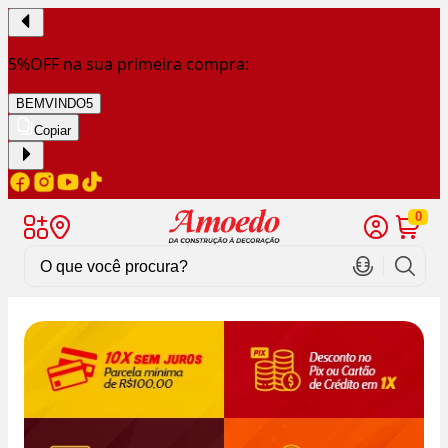
5%OFF na sua primeira compra:
BEMVINDO5
Copiar
0