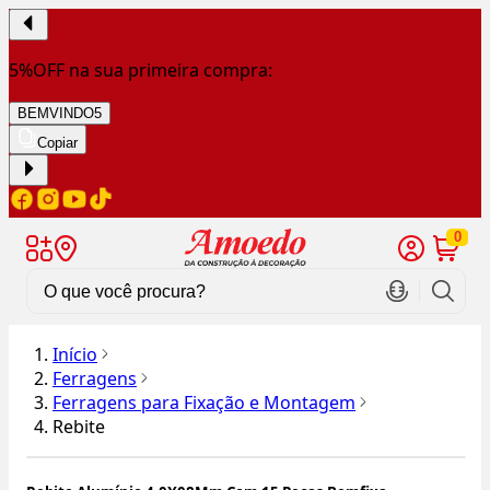
5%OFF na sua primeira compra:
BEMVINDO5
Copiar
0
Início
Ferragens
Ferragens para Fixação e Montagem
Rebite