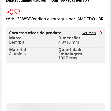
Rebite Alumínio 4,0X10mm com 100 Peças Bemfixa
cód:
1358858
Vendido e entregue por:
AMOEDO - BR
Características do produto
Ver mais
Marca
Dimensões
Bemfixa
4,0X10 mm
Material
Quantidade
Alumínio
Embalagem
100 Peças