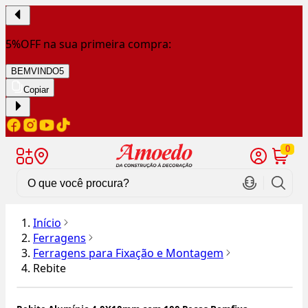
5%OFF na sua primeira compra:
BEMVINDO5
Copiar
0
Início
Ferragens
Ferragens para Fixação e Montagem
Rebite