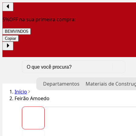
5%OFF na sua primeira compra:
BEMVINDO5
Copiar
Departamentos
Materiais de Constru
Início
Feirão Amoedo