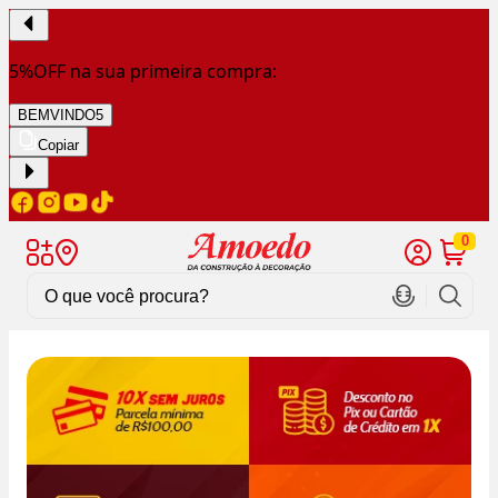
5%OFF na sua primeira compra:
BEMVINDO5
Copiar
0