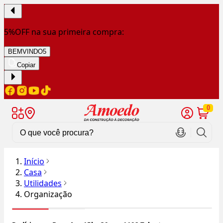
5%OFF na sua primeira compra:
BEMVINDO5
Copiar
0
Início
Casa
Utilidades
Organização