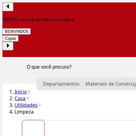
5%OFF na sua primeira compra:
BEMVINDO5
Copiar
Departamentos
Materiais de Constru
Início
Casa
Utilidades
Limpeza