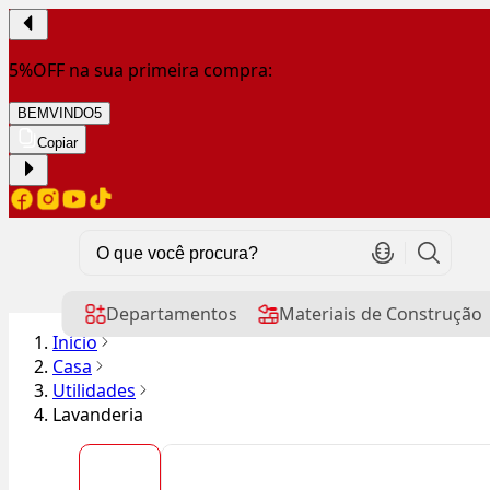
5%OFF na sua primeira compra:
BEMVINDO5
Copiar
Departamentos
Materiais de Construção
Início
Casa
Utilidades
Lavanderia