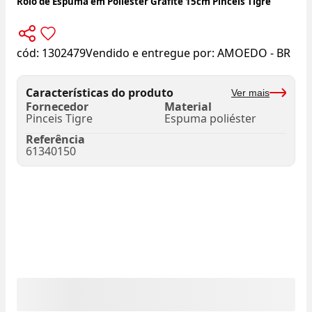
Rolo de Espuma em Poliéster Grafite 15cm Pinceis Tigre
cód:
1302479
Vendido e entregue por:
AMOEDO - BR
Características do produto
Ver mais
Fornecedor
Material
Pinceis Tigre
Espuma poliéster
Referência
61340150