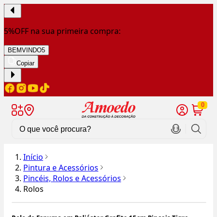
5%OFF na sua primeira compra:
BEMVINDO5
Copiar
0
Início
Pintura e Acessórios
Pincéis, Rolos e Acessórios
Rolos