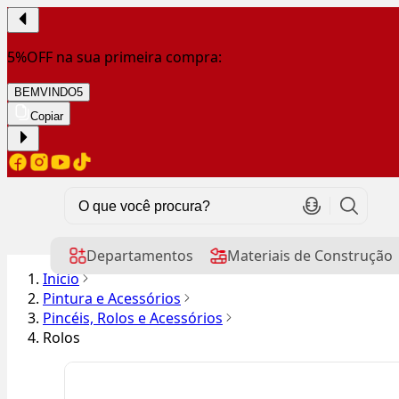
5%OFF na sua primeira compra:
BEMVINDO5
Copiar
Departamentos
Materiais de Construção
Início
Pintura e Acessórios
Pincéis, Rolos e Acessórios
Rolos