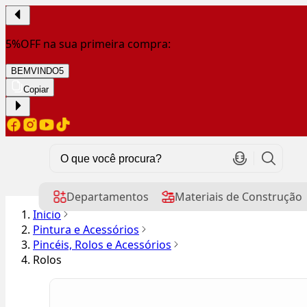
5%OFF na sua primeira compra:
BEMVINDO5
Copiar
Departamentos
Materiais de Construção
Início
Pintura e Acessórios
Pincéis, Rolos e Acessórios
Rolos